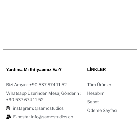
Yardıma Mı Ihtiyacınız Var?
LİNKLER
Bizi Arayın : ‪+90 537 674 11 52‬
Tüm Ürünler
Whatsapp Üzerinden Mesaj Gönderin :
Hesabım
+90 537 674 11 52‬
Sepet
instagram: @samcstudios
Ödeme Sayfası
E-posta : info@samcstudios.co