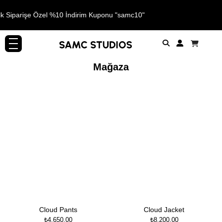
lk Siparişe Özel %10 İndirim Kuponu "samc10"
Mağaza
Cloud Pants
Cloud Jacket
₺
4.650,00
₺
8.200,00