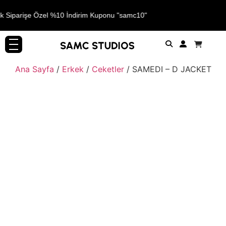
lk Siparişe Özel %10 İndirim Kuponu "samc10"
Ana Sayfa
/
Erkek
/
Ceketler
/ SAMEDI – D JACKET