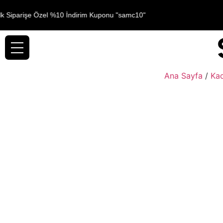
lk Siparişe Özel %10 İndirim Kuponu "samc10"
Ana Sayfa
/
Ka