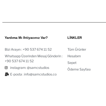
Yardıma Mı Ihtiyacınız Var?
LİNKLER
Bizi Arayın : ‪+90 537 674 11 52‬
Tüm Ürünler
Whatsapp Üzerinden Mesaj Gönderin :
Hesabım
+90 537 674 11 52‬
Sepet
instagram: @samcstudios
Ödeme Sayfası
E-posta : info@samcstudios.co