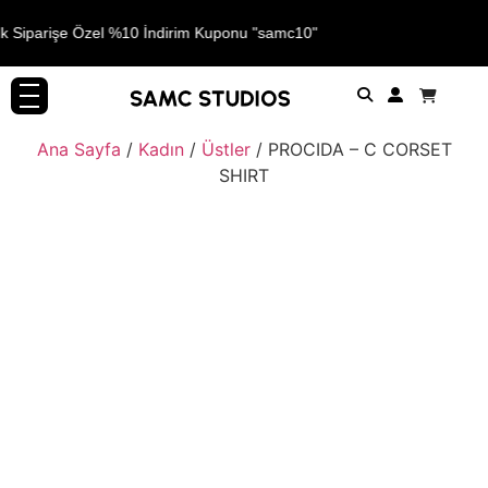
lk Siparişe Özel %10 İndirim Kuponu "samc10"
Ana Sayfa
/
Kadın
/
Üstler
/ PROCIDA – C CORSET
SHIRT