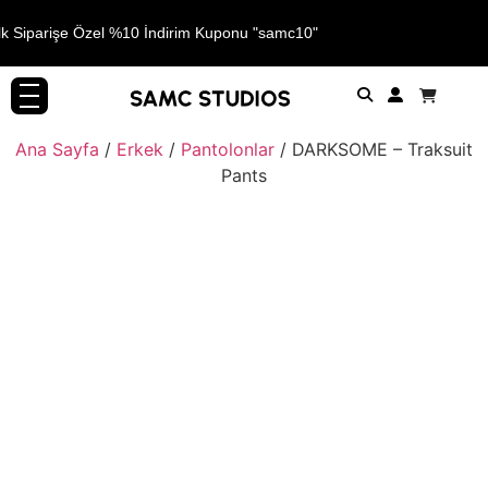
lk Siparişe Özel %10 İndirim Kuponu "samc10"
Ana Sayfa
/
Erkek
/
Pantolonlar
/ DARKSOME – Traksuit
Pants