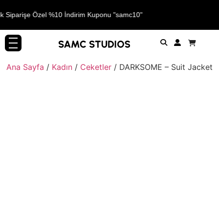
lk Siparişe Özel %10 İndirim Kuponu "samc10"
Ana Sayfa
/
Kadın
/
Ceketler
/ DARKSOME – Suit Jacket